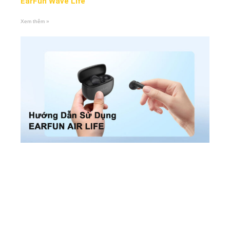
EarFun Wave Life
Xem thêm »