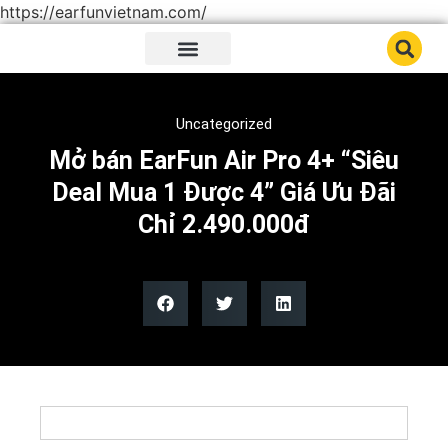
https://earfunvietnam.com/
Trang chủ
Giới thiệu
Sản phẩm
Tin tức tai nghe
Uncategorized
Mở bán EarFun Air Pro 4+ “Siêu
Deal Mua 1 Được 4” Giá Ưu Đãi
Chỉ 2.490.000đ