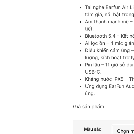
Tai nghe Earfun Air Li
tầm giá, nổi bật tro
Âm thanh mạnh mẽ – 
tiết.
Bluetooth 5.4 – Kết nố
AI lọc ồn – 4 mic giả
Điều khiển cảm ứng –
lượng, kích hoạt trợ l
Pin lâu – 11 giờ sử d
USB-C.
Kháng nước IPX5 – Th
Ứng dụng EarFun Aud
ứng.
Giá sản phẩm
Màu sắc