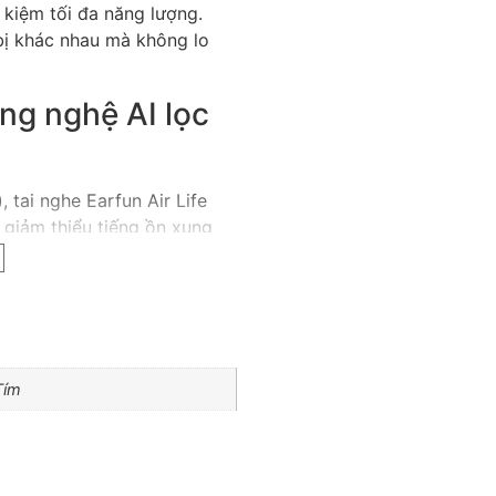
 kiệm tối đa năng lượng.
 bị khác nhau mà không lo
ng nghệ AI lọc
, tai nghe Earfun Air Life
 giảm thiểu tiếng ồn xung
ay cả trong môi trường
 11 giờ liên tục và tổng cộng
Tím
h năng sạc nhanh giúp bạn có
qua cổng USB-C tiện lợi.
g minh