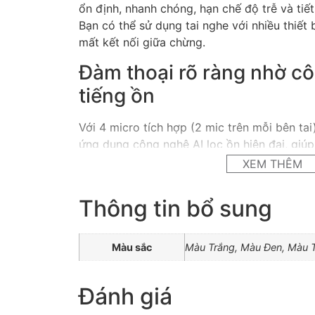
ổn định, nhanh chóng, hạn chế độ trễ và tiết
Bạn có thể sử dụng tai nghe với nhiều thiết
mất kết nối giữa chừng.
Đàm thoại rõ ràng nhờ cô
tiếng ồn
Với 4 micro tích hợp (2 mic trên mỗi bên tai)
ứng dụng công nghệ AI lọc ồn hiện đại, giúp
quanh để bạn có những cuộc gọi rõ ràng ng
XEM THÊM
đông đúc hay ồn ào.
Thông tin bổ sung
Thời lượng pin ấn tượng
Tai nghe cung cấp thời gian sử dụng lên đến
Màu sắc
Màu Trắng, Màu Đen, Màu 
35 giờ khi dùng kèm hộp sạc. Đặc biệt, tín
thêm 150 phút sử dụng chỉ sau 10 phút sạc 
Đánh giá
Điều khiến cảm ứng thôn