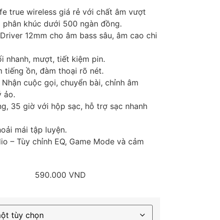
fe true wireless giá rẻ với chất âm vượt
ng phân khúc dưới 500 ngàn đồng.
Driver 12mm cho âm bass sâu, âm cao chi
i nhanh, mượt, tiết kiệm pin.
m tiếng ồn, đàm thoại rõ nét.
 Nhận cuộc gọi, chuyển bài, chỉnh âm
ý ảo.
ụng, 35 giờ với hộp sạc, hỗ trợ sạc nhanh
oải mái tập luyện.
io – Tùy chỉnh EQ, Game Mode và cảm
590.000
VND