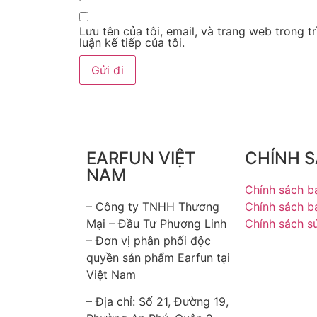
Tại sao bạn nên chọn 
Life?
Lưu tên của tôi, email, và trang web trong t
luận kế tiếp của tôi.
Với sự kết hợp hoàn hảo giữa giá thành hợp 
Earfun Air Life là sản phẩm phù hợp cho mọi
thích nghe nhạc đến những ai cần tai nghe ch
Mua ngay tai nghe Earfun Air Life để tận 
nghệ hiện đại và thiết kế tiện lợi. Đây chính
EARFUN VIỆT
CHÍNH 
tưởng trong mọi hoạt động hàng ngày!
NAM
Chính sách b
– Công ty TNHH Thương
Chính sách b
Mại – Đầu Tư Phương Linh
Chính sách s
– Đơn vị phân phối độc
quyền sản phẩm Earfun tại
Việt Nam
– Địa chỉ: Số 21, Đường 19,