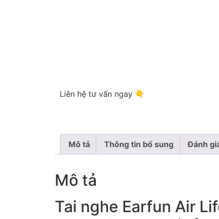
Liên hệ tư vấn ngay 👇
Mô tả
Thông tin bổ sung
Đánh gi
Mô tả
Tai nghe Earfun Air Li