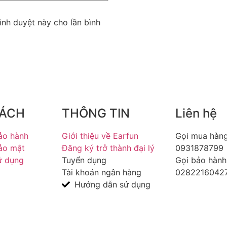
Earfun Air
rình duyệt này cho lần bình
lý và công nghệ vượt trội,
 đối tượng, từ người yêu
o công việc và giải trí.
hưởng chất âm mạnh mẽ, công
 là người bạn đồng hành lý
SÁCH
THÔNG TIN
Liên hệ
ảo hành
Giới thiệu về Earfun
Gọi mua hàng
ảo mật
Đăng ký trở thành đại lý
0931878799​
ử dụng
Tuyển dụng
Gọi bảo hành
Tài khoản ngân hàng
02822160427
Hướng dẫn sử dụng