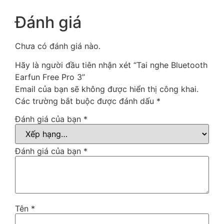
Tai nghe siêu nhỏ với chống
ồn chủ động tiên tiến
Đánh giá
Chưa có đánh giá nào.
Thừa kế những ưu điểm của thế hệ trước đồng thời
tiếp tục nâng cấp để trở thành cặp tai nghe với
Hãy là người đầu tiên nhận xét “Tai nghe Bluetooth
hiệu năng trên giá tiền cao trong tầm giá. Tai nghe
Earfun Free Pro 3”
trang bị công nghệ chống ồn chủ động
Email của bạn sẽ không được hiển thị công khai.
QuietSmart™ 2.0 Hybrid với hiệu quả lên tới 43dB,
Các trường bắt buộc được đánh dấu
*
đem tới không gian yên tĩnh để bạn thưởng thức
Đánh giá của bạn
*
âm nhạc một cách trọn vẹn nhất.
Cuộc gọi rõ ràng hơn, mượt
Đánh giá của bạn
*
mà hơn
Tên
*