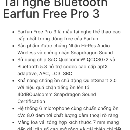
Tai nghe Bluetooth
Earfun Free Pro 3
Earfun Free Pro 3 là mẫu tai nghe thể thao cao
cấp nhất trong dòng free của Earfun
Sản phẩm được chứng Nhận Hi-Res Audio
Wireless và chứng nhận Snapdragon Sound
Sử dụng chip SoC Qualcomm® QCC3072 và
Bluetooth 5.3 hỗ trợ codec cao cấp aptX
adaptive, AAC, LC3, SBC
Khả năng chống ồn chủ động QuietSmart 2.0
với hiệu quả chặn tiếng ồn lên tới
40dBQualcomm Snapdragon Sound
Certification
Hệ thống 6 microphone cùng chuẩn chống ồn
cVc 8.0 đem tới chất lượng đàm thoại rõ ràng
Màng loa vải tổng hợp kích thước 7 mm mang
đến dải tần số cao mở rộng và cải thiện chi tiết