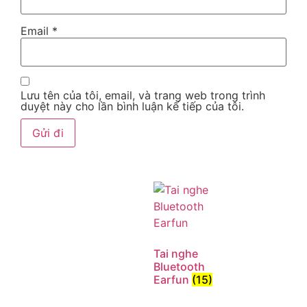
Email
*
Lưu tên của tôi, email, và trang web trong trình
duyệt này cho lần bình luận kế tiếp của tôi.
Cuộc gọi rõ ràng đều nhờ vào micrô tích hợp.
Earfun Free Pro 3 có ba micrô trên mỗi bên tai
nghe để thu âm giọng nói một cách chính xác,
Tai nghe
tăng cường khả năng khử tiếng ồn để lọc tiếng ồn
Bluetooth
Earfun
(15)
xung quanh, để bạn không bỏ lỡ một lời nào từ
bạn bè và những người thân yêu của mình.