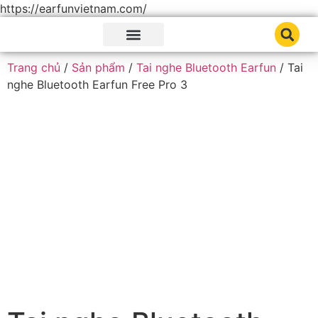
https://earfunvietnam.com/
Trang chủ
Giới thiệu
Sản phẩm
Tin tức tai nghe
Trang chủ
/
Sản phẩm
/
Tai nghe Bluetooth Earfun
/ Tai
nghe Bluetooth Earfun Free Pro 3