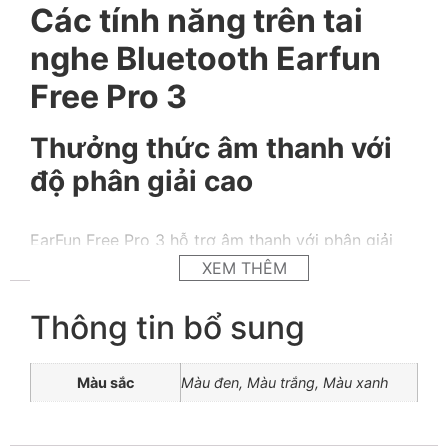
Các tính năng trên tai
nghe Bluetooth Earfun
Free Pro 3
Thưởng thức âm thanh với
độ phân giải cao
EarFun Free Pro 3 hỗ trợ âm thanh với phân giải
cao; nhờ công nghệ aptX™ Adaptive R2.1, nó cho
XEM THÊM
phép truyền dữ liệu âm thanh không dây hoàn hảo
lên đến 24bit/96kHz để có chất lượng Âm thanh
Thông tin bổ sung
độ phân giải cao đặc biệt gần với chất lượng ghi
âm trong phòng thu hơn bao giờ hết. Thiết bị còn
được chứng nhận bởi Qualcomm Snapdragon
Màu sắc
Màu đen, Màu trắng, Màu xanh
Sound, đảm bảo hiệu năng đỉnh cao.