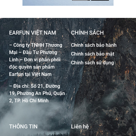
EARFUN VIỆT NAM
CHÍNH SÁCH
– Công ty TNHH Thương
Chính sách bảo hành
Mại – Đầu Tư Phương
Chính sách bảo mật
Linh – Đơn vị phân phối
Chính sách sử dụng
độc quyền sản phẩm
Earfun tại Việt Nam
– Địa chỉ: Số 21, Đường
19, Phường An Phú, Quận
2, TP. Hồ Chí Minh
THÔNG TIN
Liên hệ