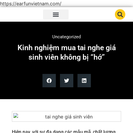
https://earfunvietnam.com/
Trang chủ
Giới thiệu
Sản phẩm
Tin tức tai nghe
Uncategorized
Kinh nghiệm mua tai nghe giá
sinh viên không bị “hớ”
Hiện nay, với sự đa dạng các mẫu mã, chất lượng