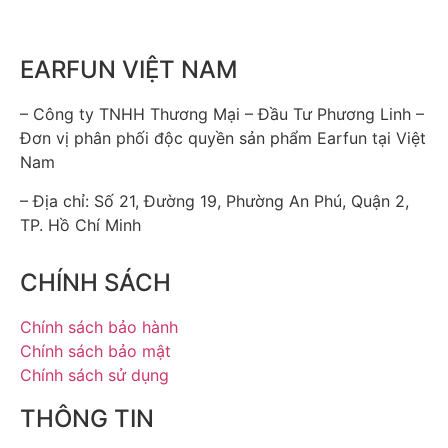
mức giá vô cùng hợp lý. Nếu vẫn đang tìm kiếm
cho mình một mẫu tai nghe Bluetooth vừa để nghe
nhạc, chơi game, đàm thoại thì Earfun Air Pro SV
EARFUN VIỆT NAM
là lựa chọn ly tưởng.
– Công ty TNHH Thương Mại – Đầu Tư Phương Linh –
Hãy liên hệ ngay với Earfun Việt Nam nếu muốn
Đơn vị phân phối độc quyền sản phẩm Earfun tại Việt
được hỗ trợ tư vấn trực tiếp hoặc xem thêm các
Nam
mẫu tai nghe không dây khác tại Website chính
thức của Earfun Việt Nam.
– Địa chỉ: Số 21, Đường 19, Phường An Phú, Quận 2,
TP. Hồ Chí Minh
CHÍNH SÁCH
Chính sách bảo hành
Chính sách bảo mật
Chính sách sử dụng
THÔNG TIN