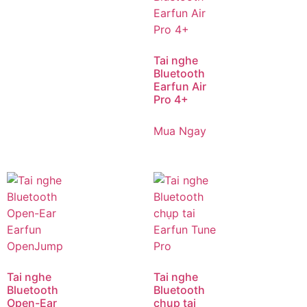
4,5 giờ:
Thời lượng pin lên tới 4,5 giờ cho một lần
sạc khi bật chức năng khử tiếng ồn.
Tai nghe
6 giờ:
Thời lượng pin lên tới 6 giờ cho một lần sạc
Bluetooth
Earfun Air
khi tắt chức năng khử tiếng ồn.
Pro 4+
24 giờ:
Sử dụng 24 giờ khi đi kèm hộp sạc, được
hỗ trợ sạc USB-C và sạc không dây.
Mua Ngay
Tùy chỉnh với APP
Tai nghe
Tai nghe
Bluetooth
Bluetooth
Open-Ear
chụp tai