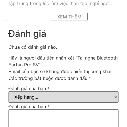
tập trung trong lúc làm việc, học tập, nghỉ ngơi.
EarFun Air Pro SV cũng được nâng cấp khả năng
XEM THÊM
lọc gió tốt hơn, đảm bảo khi di chuyển sẽ không bị
tiếng gió làm ảnh hưởng đến chất lượng âm thanh
Đánh giá
của tai nghe.
Điều khiển dễ dàng bằng
Chưa có đánh giá nào.
cảm ứng
Hãy là người đầu tiên nhận xét “Tai nghe Bluetooth
Earfun Pro SV”
Email của bạn sẽ không được hiển thị công khai.
Mọi tác vụ trên tai nghe Bluetooth Earfun Air Pro
Các trường bắt buộc được đánh dấu
*
SV đều vô cùng dễ dàng chỉ với các thao tác cảm
ứng.Điều chỉnh âm lượng, trả lời cuộc gọi, chuyển
Đánh giá của bạn
*
đổi bài hát, chuyển đổi các chế độ… chỉ với vài
thao tác chạm nhấn. Cảm ứng trên tai nghe linh
Đánh giá của bạn
*
hoạt giúp việc điều khiển mượt mà và dễ dàng
hơn.
Âm thanh tuyệt vời nhờ